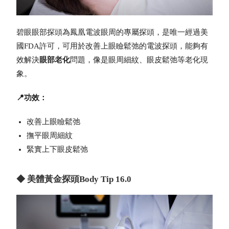
碧眼眼部探頭為
鳳凰電波眼周
的專屬探頭，是唯一經過美
國FDA許可，
可用於改善上眼瞼鬆弛的電波探頭，
能夠有
效解決
眼部老化
問題，像是眼周細紋、眼皮鬆弛等老化現
象。
📍功效：
改善上眼瞼鬆弛
撫平眼周細紋
緊實上下眼皮鬆弛
◆ 美體黃金探頭Body Tip 16.0