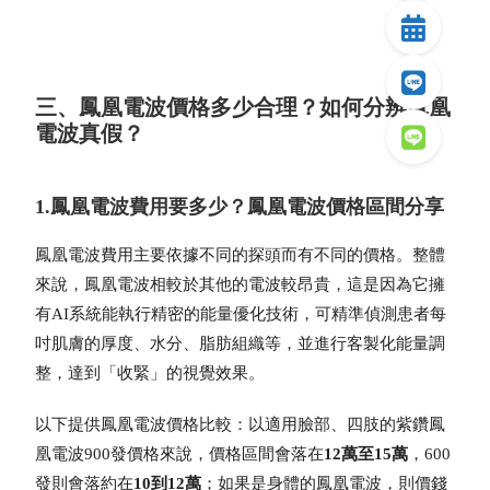
三、鳳凰電波價格多少合理？如何分辨鳳凰
電波真假？
1.鳳凰電波費用要多少？鳳凰電波價格區間分享
鳳凰電波費用
主要依據不同的探頭而有不同的價格。整體
來說，鳳凰電波相較於其他的電波較昂貴，這是因為它
擁
有AI系統能執行精密的能量優化技術，可精準偵測患者每
吋肌膚的厚度、水分、脂肪組織等，並進行客製化能量調
整，達到「收緊」的視覺效果。
以下提供鳳凰電波價格比較：以適用臉部、四肢的紫鑽
鳳
凰電波900發價格
來說，價格區間會落在
12萬至15萬
，600
發則會落約在
10到12萬
；如果是身體的
鳳凰電波
，則價錢