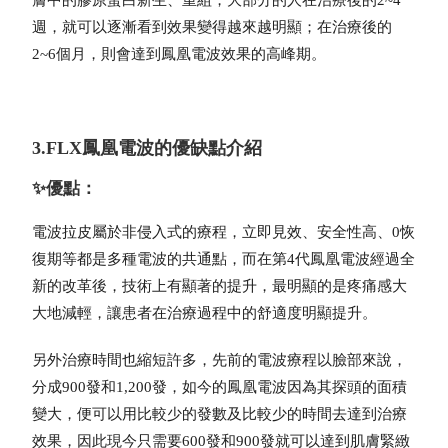
膚中的膠原蛋白新生、重組，大部分的人在治療後的2~4
週，就可以逐漸看到效果變得越來越明顯；在治療後的
2~6個月，則會達到鳳凰電波效果的高峰期。
3.FLX鳳凰電波的優缺點介紹
✨優點：
電波拉皮屬於非侵入式的療程，立即見效、安全性高、0恢
復期等都是多種電波的共通點，而在第4代
鳳凰電波
經過全
新的改革後，技術上有顯著的提升，最明顯的是疼痛感大
大地減輕，讓患者在治療過程中的舒適度明顯提升。
另外治療時間也縮短許多，先前的電波療程以臉部來說，
分成900發和1,200發，如今的
鳳凰電波
因為其探頭的面積
變大，便可以用比較少的發數及比較少的時間去達到治療
效果，因此現今只需要600發和900發就可以達到肌膚緊緻