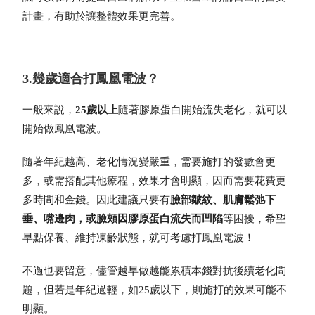
計畫，有助於讓整體效果更完善。
3.幾歲適合打鳳凰電波？
一般來說，
25歲以上
隨著膠原蛋白開始流失老化，就可以
開始做鳳凰電波。
隨著年紀越高、老化情況變嚴重，需要施打的發數會更
多，或需搭配其他療程，效果才會明顯，因而需要花費更
多時間和金錢。因此建議只要有
臉部皺紋、肌膚鬆弛下
垂、嘴邊肉，或臉頰因膠原蛋白流失而凹陷
等困擾，希望
早點保養、維持凍齡狀態，就可考慮打鳳凰電波！
不過也要留意，儘管越早做越能累積本錢對抗後續老化問
題，但若是年紀過輕，如25歲以下，則施打的效果可能不
明顯。