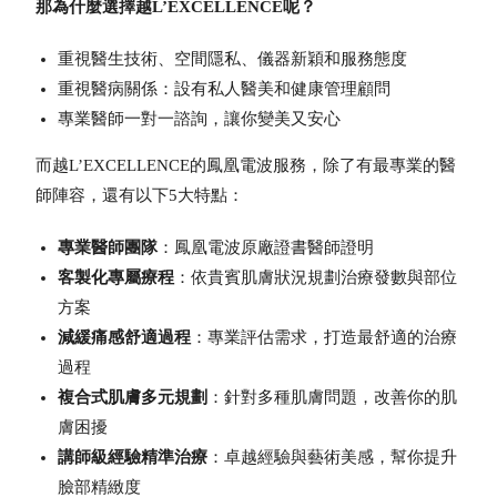
那為什麼選擇越L’EXCELLENCE呢？
重視醫生技術、空間隱私、儀器新穎和服務態度
重視醫病關係：設有私人醫美和健康管理顧問
專業醫師一對一諮詢，讓你變美又安心
而
越L’EXCELLENCE
的
鳳凰電波
服務，除了有最專業的醫
師陣容，還有以下5大特點：
專業醫師團隊
：
鳳凰電波
原廠證書醫師證明
客製化專屬療程
：依貴賓肌膚狀況規劃治療發數與部位
方案
減緩痛感舒適過程
：專業評估需求，打造最舒適的治療
過程
複合式肌膚多元規劃
：針對多種肌膚問題，改善你的肌
膚困擾
講師級經驗精準治療
：卓越經驗與藝術美感，幫你提升
臉部精緻度