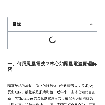
目錄
一、何謂鳳凰電波？林心如鳳凰電波原理解
密
隨著年紀的增長，臉上的膠原蛋白會逐漸流失，多多少少
長出細紋、皺紋或是肌膚鬆弛，近年來，由林心如代言的
新一代
Thermage FLX鳳凰電波
廣告
，搭配著這樣的標語
「
鳳凰電波和時光逆行
」，讓人不禁又好奇又心動，
究竟