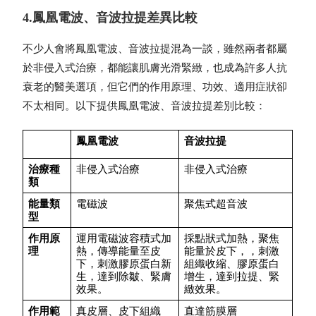
4.鳳凰電波、音波拉提差異比較
不少人會將鳳凰電波、音波拉提混為一談，雖然兩者都屬
於非侵入式治療，都能讓肌膚光滑緊緻，也成為許多人抗
衰老的醫美選項，但它們的作用原理、功效、適用症狀卻
不太相同。以下提供鳳凰電波、音波拉提差別比較：
鳳凰電波
音波拉提
治療種
非侵入式治療
非侵入式治療
類
能量類
電磁波
聚焦式超音波
型
作用原
運用電磁波容積式加
採點狀式加熱，聚焦
理
熱，傳導能量至皮
能量於皮下，，刺激
下，刺激膠原蛋白新
組織收縮、膠原蛋白
生，達到除皺、緊膚
增生，達到拉提、緊
效果。
緻效果。
作用範
真皮層、皮下組織
直達筋膜層