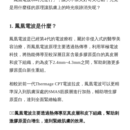
是用什麼樣的原理讓肌膚上的時光痕跡消失呢？
1. 鳳凰電波是什麼？
鳳凰電波
是已經第4代的電波療程，屬於非侵入式的醫學美
容治療，而
鳳凰電波原理
主要透過熱傳導，利用單極電波
科技，將熱能傳導至較深層且富含最多膠原蛋白的真皮層
和皮下組織，約為皮下2.4mm~4.3mm之間，幫助刺激更多
膠原蛋白新生重組。
相較於前一代Thermage CPT電波拉皮，
鳳凰電波
可以更精
準深入到肌膚深處的SMAS筋膜層進行加熱，輔助增生膠
原蛋白，達到全面緊緻輪廓。
👉🏻
鳳凰電波
主要透過熱傳導至真皮層和皮下組織，幫助刺
激膠原蛋白增生，達到緊緻肌膚的效果。