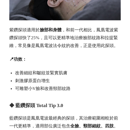
紫鑽探頭適用於
臉部和身體
，和前一代相比，
鳳凰電波
紫
鑽探頭快了25%，且可以更精準地治療臉部紋路和拉提緊
緻，常見像是
鳳凰電波法令紋
的改善，正是使用此探頭。
📍功效：
改善細紋和皺紋並緊實肌膚
刺激膠原蛋白增生
可雕塑小V臉和改善頸部紋路
◆ 藍鑽探頭 Total Tip 3.0
藍鑽探頭是
鳳凰電波
最經典的探頭，其治療範圍相較於前
一代更精準，適用部位廣泛包含
全臉、頸部細紋、四肢
。