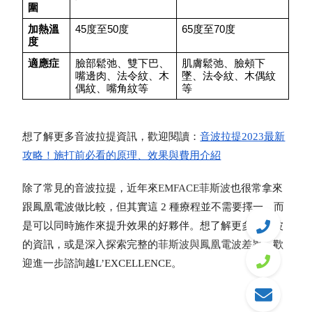
圍
加熱溫
45度至50度
65度至70度
度
適應症
臉部鬆弛、雙下巴、
肌膚鬆弛、臉頰下
嘴邊肉、法令紋、木
墜、法令紋、木偶紋
偶紋、嘴角紋等
等
想了解更多音波拉提資訊，歡迎閱讀：
音波拉提2023最新
攻略！施打前必看的原理、效果與費用介紹
除了常見的音波拉提，近年來
EMFACE菲斯波
也很常拿來
跟鳳凰電波做比較，但其實這 2 種療程並不需要擇一，而
是可以同時施作來提升效果的好夥伴。想了解更多菲斯波
的資訊，或是深入探索完整的
菲斯波與鳳凰電波差異
，歡
迎進一步諮詢越L’EXCELLENCE。