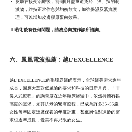
皮膚在接受治療後，前6個月盡量避免菸、酒、辣的刺
激物，維持正常作息與均衡飲食，加強保濕及緊實護
理，可以增加皮膚膠原蛋白效果。
👉🏻若術後有任何問題，請務必向施作診所諮詢。
六、鳳凰電波推薦：越L’EXCELLENCE
越L’EXCELLENCE
的
張瑋庭醫師表示
，全球醫美需求逐年
成長，因應大眾對低風險的要求和科技的日新月異，「非
侵入式療程」的詢問度在近年臨床經驗中，依然持續有很
高度的需求，尤其抗老的緊膚療程，已成為許多35~55歲
女性每年固定進廠保養的年度計畫，甚至男性對凍齡的需
求也逐年成長，愛美不再只限於女生。