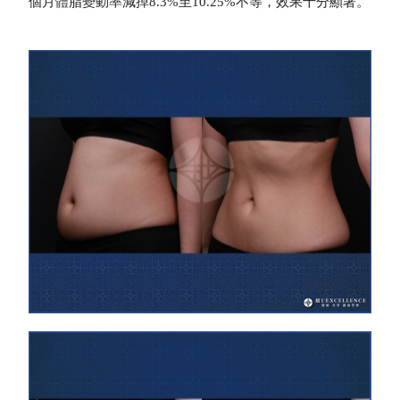
個月體脂變動率減掉8.3%至10.25%不等，效果十分顯著。