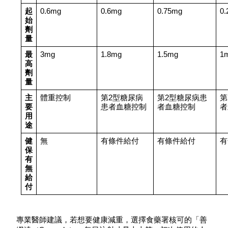
起
0.6mg
0.6mg
0.75mg
0
始
劑
量
最
3mg
1.8mg
1.5mg
1
高
劑
量
主
體重控制
第2型糖尿病
第2型糖尿病患
第
要
患者血糖控制
者血糖控制
者
用
途
健
無
有條件給付
有條件給付
有
保
有
無
給
付
專業醫師建議，若想要健康減重，選擇食藥署核可的「善