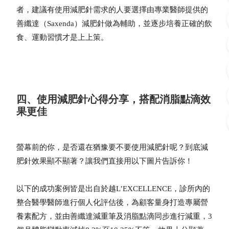
者，建議有使用減肥針需求的人要選擇由專業醫師提供的
善纖達（Saxenda）減肥針做為輔助，並逐步培養正確的飲
食、運動習慣才是上上策。
四、使用減肥針心得分享，搭配消脂點滴效
果更佳
螢幕前的你，是否還在猶豫要不要使用減肥針呢？到底
減
肥針效果
顯不顯著？讓我們直接用以下圖片告訴你！
以下的成功案例皆是出自於越L’EXCELLENCE，診所內的
整合醫學醫師進行個人化評估後，為顧客量身打造專屬營
養素配方，並由善纖達減重筆及消脂點滴同步進行減重，3