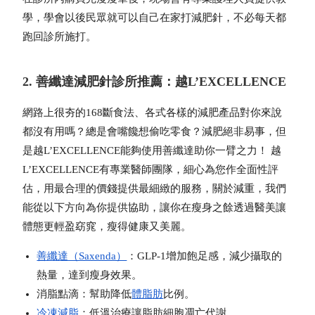
學，學會以後民眾就可以自己在家打減肥針，不必每天都
跑回診所施打。
2. 善纖達減肥針診所推薦：越L’EXCELLENCE
網路上很夯的168斷食法、各式各樣的減肥產品對你來說
都沒有用嗎？總是會嘴饞想偷吃零食？減肥絕非易事，但
是越L’EXCELLENCE能夠使用善纖達助你一臂之力！
越
L’EXCELLENCE有專業醫師團隊，細心為您作全面性評
估，用最合理的價錢提供最細緻的服務，關於減重，我們
能從以下方向為你提供協助，讓你在瘦身之餘透過醫美讓
體態更
輕盈窈窕，
瘦得健康又美麗。
善纖達（Saxenda）
：GLP-1增加飽足感，減少攝取的
熱量，達到瘦身效果。
消脂點滴：幫助降低
體脂肪
比例。
冷凍減脂
：低溫治療讓脂肪細胞凋亡代謝。