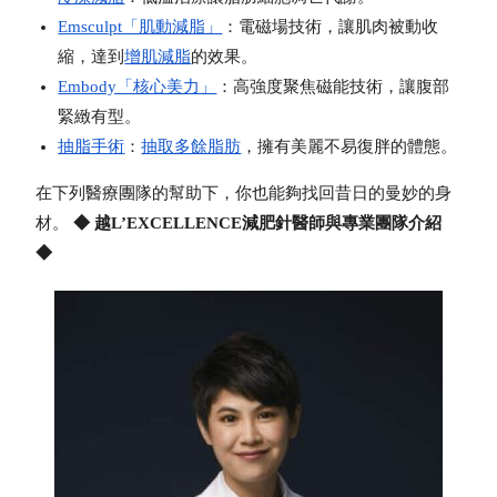
Emsculpt「肌動減脂」
：電磁場技術，讓肌肉被動收
縮，達到
增肌減脂
的效果。
Embody「核心美力」
：高強度聚焦磁能技術，讓腹部
緊緻有型。
抽脂手術
：
抽取多餘脂肪
，擁有美麗不易復胖的體態。
在下列醫療團隊的幫助下，你也能夠找回昔日的曼妙的身
材。
◆ 越L’EXCELLENCE減肥針醫師與專業團隊介紹
◆