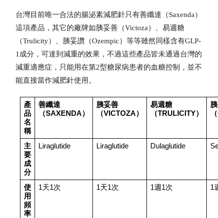
台灣目前唯一合法的
腸泌素減肥針
只有善纖達（Saxenda）
這項產品，其它的廠牌如胰妥善（Victoza）、易週糖
（Trulicity）、胰妥讚（Ozempic）等等雖然同樣含有GLP-
1成分，可達到減重的效果，不過這些產品皆未通過台灣的
減重適應症，只能用在第2型糖尿病患者的血糖控制，並不
能直接當作減肥針使用。
產
善纖達
胰妥善
易週糖
胰
品
（SAXENDA）
（VICTOZA）
（TRULICITY）
（
名
稱
主
Liraglutide
Liraglutide
Dulaglutide
Se
要
成
分
使
1天1次
1天1次
1週1次
1
用
頻
率