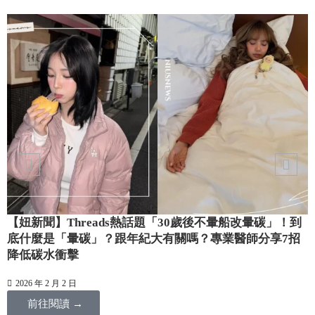
【妞新聞】Threads熱話題「30歲後不暈船改暈碳」！到
也
底什麼是「暈碳」？跟年紀大有關嗎？專業醫師分享7招
降低碳水衝擊
2026 年 2 月 2 日
前往閱讀 →