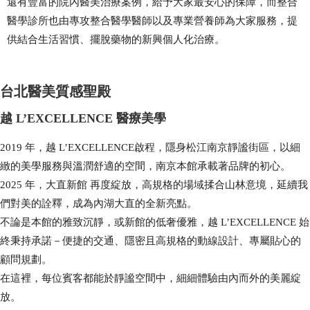
還有豐富的院內
醫美
治療案例，給予大家最安心的保障，而整合
醫學診所也由專攻
整合醫學醫師
以及專業
營養師
為大家服務，提
供結合生活習慣、擺脫藥物的新興個人化治療。
台北醫美質感聖殿
越 L’EXCELLENCE 醫療美學
2019 年，越 L’EXCELLENCE啟程，隱身松江南京靜謐街區，以細
緻的美學服務與溫潤舒適的空間，南京本館承載著品牌的初心。
2025 年，大直新館 再度綻放，高規格的場域揉合山林意境，延續我
們對美的詮釋，成為內湖大直的全新亮點。
不論是本館的雅致沉靜，或新館的低奢優雅，越 L’EXCELLENCE 始
終秉持承諾－便捷的交通、隱密且高規格的動線設計、專屬貼心的
顧問規劃。
在這裡，每位賓客都能於靜謐空間中，細細體驗由內而外的美麗綻
放。