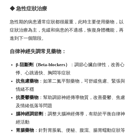
◆ 急性症狀治療
急性期的病患通常症狀都很嚴重，此時主要使用藥物，以
症狀治療為主，先緩和病患的不適感，恢復身體機能，再
進到下一個階段。
自律神經失調常見藥物：
β-阻斷劑（Beta-blockers）
：調節心臟自律性，改善心
悸、心跳過快、胸悶等症狀
抗焦慮藥物
：如苯二氮平類藥物，可舒緩焦慮、緊張與
情緒不穩
抗憂鬱藥物
：幫助調節神經傳導物質，改善憂鬱、焦慮
及情緒低落等問題
腦神經調節劑
：調整大腦神經傳導，有助於平衡自律神
經活動
胃腸藥物
：針對胃脹氣、便秘、腹瀉、腸胃蠕動症狀等