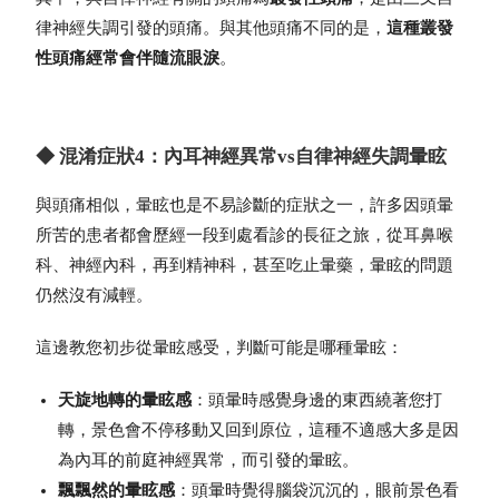
律神經失調引發的頭痛。與其他頭痛不同的是，
這種叢發
性頭痛經常會伴隨流眼淚
。
◆ 混淆症狀4：內耳神經異常vs自律神經失調暈眩
與頭痛相似，暈眩也是不易診斷的症狀之一，許多因頭暈
所苦的患者都會歷經一段到處看診的長征之旅，從耳鼻喉
科、神經內科，再到精神科，甚至吃止暈藥，暈眩的問題
仍然沒有減輕。
這邊教您初步從暈眩感受，判斷可能是哪種暈眩：
天旋地轉的暈眩感
：頭暈時感覺身邊的東西繞著您打
轉，景色會不停移動又回到原位，這種不適感大多是因
為內耳的前庭神經異常，而引發的暈眩。
飄飄然的暈眩感
：頭暈時覺得腦袋沉沉的，眼前景色看