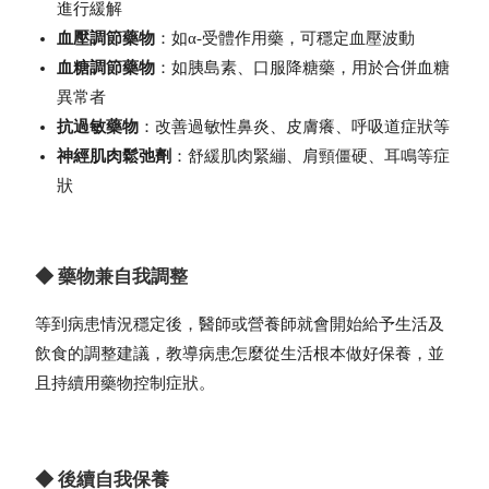
進行緩解
血壓調節藥物
：如α-受體作用藥，可穩定血壓波動
血糖調節藥物
：如胰島素、口服降糖藥，用於合併血糖
異常者
抗過敏藥物
：改善過敏性鼻炎、皮膚癢、呼吸道症狀等
神經肌肉鬆弛劑
：舒緩肌肉緊繃、肩頸僵硬、耳鳴等症
狀
◆ 藥物兼自我調整
等到病患情況穩定後，醫師或營養師就會開始給予生活及
飲食的調整建議，教導病患怎麼從生活根本做好保養，並
且持續用藥物控制症狀。
◆ 後續自我保養