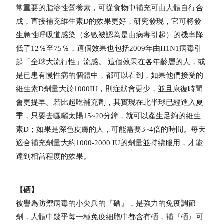
常重要的脂溶性營養素，可從食物中補充可由人體自行合
成，直接補充維生素D的效果更好，研究發現，它可將發
生急性呼吸道感染（多數被認為是由病毒引起）的機率降
低了12％至75％，這個效果也包括2009年由H1N1病毒引
起「全球大流行性」流感。 這個效果在各年齡層的人，或
是已患有慢性病的個體中，都可以看到，如果他們接受的
維生素D劑量大於1000IU，則症狀會更少，並且康復時間
會更提早。若比起吃補充劑，其實現在北半球已經進入夏
季，只要去曬曬太陽15~20分鐘，就可以產生足夠的維生
素D；如果是深色皮膚的人，可能需要3~4倍的時間。每天
適合補充劑量大約1000-2000 IU的劑量並持續服用，才能
達到相當程度的效果。
【硒】
被譽為防禦病毒的小尖兵的『硒』，是強力的免疫調節
劑，人體中幾乎每一種免疫細胞中都含有硒，補『硒』可