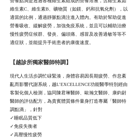
營養點滴是透過各種維生素組成的營養溶液，含維生素如
維生素C、維生素B、礦物質（如鎂、鈣和抗氧化劑），以
適當的比例，通過靜脈點滴注進入體內。有助於幫助促進
營養吸收、緩解疲勞，加強免疫系統，並且可以輔助治療
慢性疲勞症候群、發炎、偏頭痛、感冒及改善過敏等等不
適症狀，並能提升手術患者的康復速度。
【越診所獨家醫師特調】
現代人生活步調忙碌緊湊，身體容易因長期疲勞、作息紊
亂而影響代謝系統，越L’EXCELLENCE功能醫學特別經由
客製化個人檢測，協同陳君琳醫師、歐瀚文醫師、康鈞尉
醫師的評估配方，為貴賓體質條件量身打造專屬「醫師特
調點滴」，針對
✓睡眠品質低下
✓免疫失衡者
✓高壓慢性疲勞