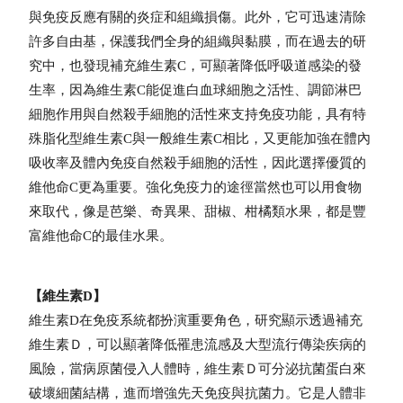
與免疫反應有關的炎症和組織損傷。
此外，它可迅速清除
許多自由基，保護我們全身的組織與黏膜，而在過去的研
究中，也發現補充維生素C，可顯著降低呼吸道感染的發
生率，因為維生素C能促進白血球細胞之活性、調節淋巴
細胞作用與自然殺手細胞的活性來支持免疫功能，具有特
殊脂化型維生素C與一般維生素C相比，又更能加強在體內
吸收率及體內免疫自然殺手細胞的活性，因此選擇優質的
維他命C更為重要。強化免疫力的途徑當然也可以用食物
來取代，像是芭樂、奇異果、甜椒、柑橘類水果，都是豐
富維他命C的最佳水果。
【
維生素D】
維生素D在免疫系統都扮演重要角色，研究顯示透過補充
維生素Ｄ，可以顯著降低罹患流感及大型流行傳染疾病的
風險，當病原菌侵入人體時，維生素Ｄ可分泌抗菌蛋白來
破壞細菌結構，進而增強先天免疫與抗菌力。它是人體非